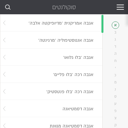
סוקולנטים
אגבה אמריקנית 'מדיופיקטה אלבה'
א
ב
ג
אגבה אנגוסטיפוליה 'מרגינטה'
ד
ה
אגבה 'בלו גלואו'
ח
י
אגבה רכה 'בלו פליים'
כ
אגבה בינונית בגודלה, קוטר צמח בוגר כ-1.2 מטר. העלים קישוטיים,
מ
לבנים במרכז וירוקים כהים בשוליהם הקוצניים. צמח חסון ועמיד
נ
אגבה רכה 'בלו פנטסטיק'
לחום ולקור. מתאים לגינון יובשני, בקו חוף, בגינון ציבורי. שותלים
ס
בשילוב עם זני אגבה, אלואה וסוקולנטים שונים.
ע
אגבה דסמטיאנה
גובה
גודל מיכל
פריחה
פ
צ
ק
אגבה דסמטיאנה מגוונת