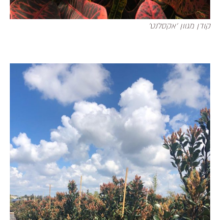
קודן מגוון 'אקסלנט'