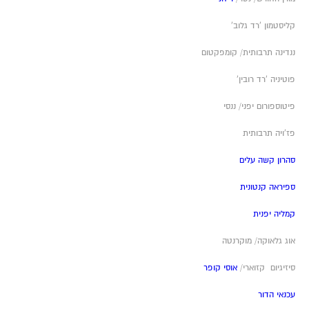
קליסטמון 'רד גלוב'
ננדינה תרבותית/ קומפקטום
פוטיניה 'רד רובין'
פיטוספורום יפני/ ננסי
פז'ויה תרבותית
סהרון קשה עלים
ספיראה קנטונית
קמליה יפנית
אוג גלאוקה/ מוקרנטה
סיזיגיום קזוארי/
אוסי קופר
עכנאי הדור