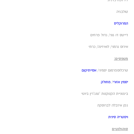
ליריופה כדנית
טולבגיה
המרוקליס
דייטס דו גוני/ גדול פרחים
אירוס גרמני/ לואיזינה/ כרתי
מטפסים:
טרכלוספרמום יסמיני/
אסייתיקום
יסמין אזורי
/
מחולק
ביגנוניית הקנוקנות 'טנג'רין ביוטי
גפן איזבלה לברוסקה
ויסטריה סינית
סוקולנטים