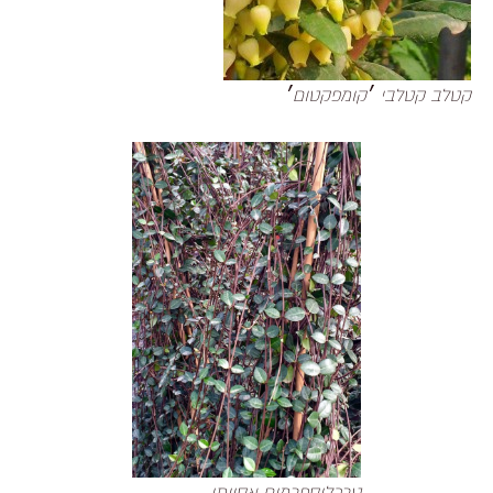
קטלב קטלבי ׳קומפקטום׳
טרכלוספרמום אסייתי