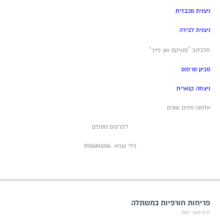
ניצנית מכבדית
ניצנית לבידה
חלבלוב ׳סטיקס און פייר׳
סביון סרפנס
ניצחה קנארית
אלואה מינים שונים
לפרטים נוספים
גילי שגיא 0506841186
פריחות חורפיות במשתלה
17 בינואר 2017