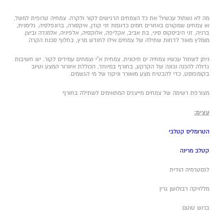
מה לא נשתול עכשיו? את כל הצמחים הרגישים לקור ולקרה. צמחיה טרופית למשל,
או צמחים שמקורם באזורים חמים כדוגמת זני קודן, איקסורה, ברונפלסיה, גלימנית,
ברניה, זני היביסקוס סיני, בת אביב, אקליפה, אלוקסיה, אלפיניה, אלמנדה וביצן.
מומלץ מאוד לדחות שתילה של צמחים אילו לחודש מרץ, בחלוף סכנת הקרה.
ניתן לשתול עכשיו צמחיה ים תיכונית, צמחית א"י וצמחים עמידים לקור. יש חשיבות
גדולה להכנה נכונה של הקרקע, בחורף במיוחד, הכוללת איוורור המצע וטיוב
בקומפוסט, כדי להבטיח מצע מאוורר וניקוז של מי הגשמים.
מצורפת רשימה של צמחים מייצגים המתאימים לשתילה בחורף
עצים:
הטרומליס קטלבי
קטלב מרינה
לגסטרמיה הודית
מללויקה רבולושן גרין
ברוש טוטם