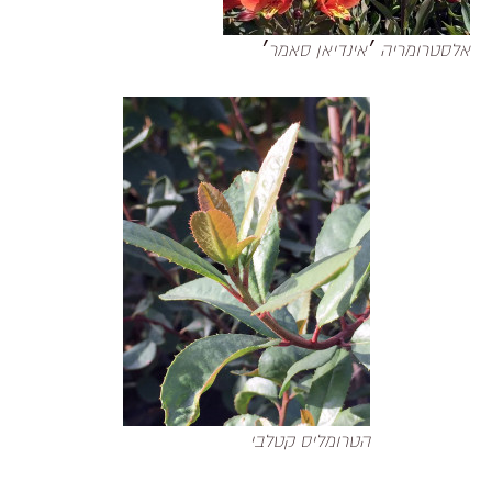
אלסטרומריה ׳אינדיאן סאמר׳
הטרומליס קטלבי