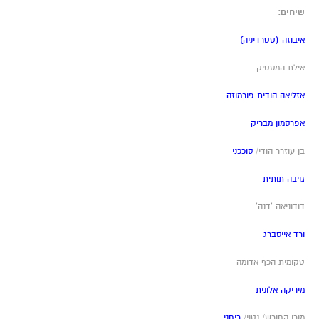
שיחים:
איבוזה (טטרדיניה)
אילת המסטיק
אזליאה הודית פורמוזה
אפרסמון מבריק
בן עוזרר הודי/
סוככני
גויבה תותית
דודוניאה 'דנה'
ורד אייסברג
טקומית הכף אדומה
מיריקה אלונית
מורן החורש/ נטוי/
ריחני