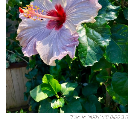
היביסקוס סיני 'ויקטוריאן אנג'ל'