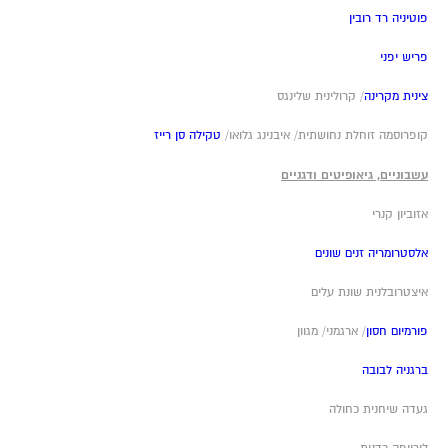
פוטיניה רד רובין
פריש יפני
צינית מקרינה
/ קרולינית שלינגס
קופרוסמה זוחלת נחושתית/ איבנינג גלואו/
טקילה סן רייז
עשבוניים, גיאופיטים ודגניים
אזוביון קנרי
אלסטרומריה זנים שונים
איצטרובלנית שונת עלים
פורמיום חסון
/ ארגמני/ מגוון
ברגניה לבובה
געדה שיחנית כחולה