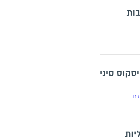
בות
סקוס סיני
ים
יות