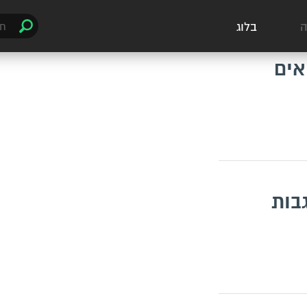
ה
בלוג
אים
בות