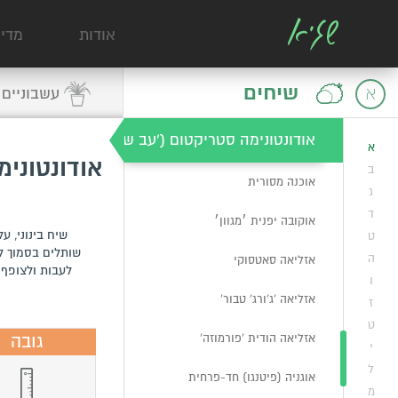
אוג מכחיל
אודות
מדי
אוגניה אגרגטה 'ריו גרנדה'
שיחים
א
עשבוניים
אוגניה 'סידר ביי'
אודונטונימה סטריקטום ('עב שיבולת אדום')
א
אודונטונימ
ב
אוכנה מסורית
ג
ד
אוקובה יפנית ׳מגוון׳
שיח בינוני, ע
ט
ה
אזליאה סאטסוקי
לעבות ולצופף 
ו
אזליאה 'ג'ורג' טבור'
ז
ט
גובה
אזליאה הודית 'פורמוזה'
י
ל
אוגניה (פיטנגו) חד-פרחית
מ