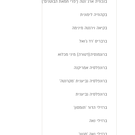
בנכוזיה ארג׳נטה ("פרי חמאת הבוטנים")
בקהוזיה לימונית
בקיאה וירגטה מינימה
ברבריס 'רד ג'ואל
ברוגמנסיה(דטורה) מיני מכלוא
ברונפלסיה אמריקנה
ברונפלסיה גביענית 'מקרנטה'
ברונפלסיה גביענית
ברזילי הדור 'תומסון'
ברזילי נאה
ברזילי נאה 'מגוון'