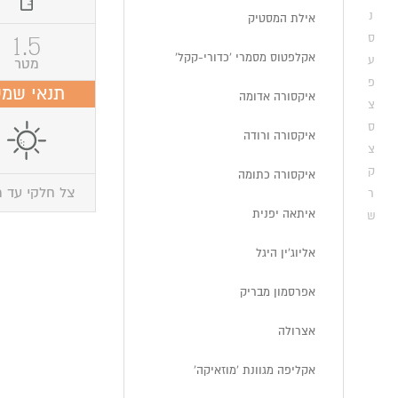
נ
אילת המסטיק
1.5
ס
אקלפטוס מסמרי 'כדורי-קקל'
ע
מטר
פ
תנאי שמ
איקסורה אדומה
צ
ס
איקסורה ורודה
צ
ק
איקסורה כתומה
צל חלקי עד 
ר
איתאה יפנית
ש
אליוג'ין היגל
אפרסמון מבריק
אצרולה
אקליפה מגוונת 'מוזאיקה'