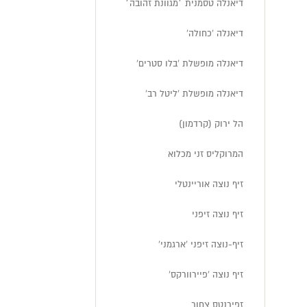
דיאנלה טסמנית ׳מגוונת זהובה׳
דיאנלה 'כחולה'
דיאנלה מופשלת 'בלו סטרים'
דיאנלה מופשלת 'ליטל רב'
הל ירוק (קרדמון)
המרוקליס זני מכלוא
זיף נוצה אוריינטלי
זיף נוצה זיפני
זיף-נוצה זיפני 'ארגמני'
זיף נוצה 'פיירוורקס'
זפירנטס צחור