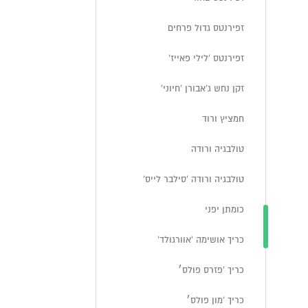
זפירנטס גדול פרחים
זפירנטס 'לילי פאייז'
זקן נחש ג'אבורן 'חיוני'
חמציץ ורוד
טולבגיה ורודה
טולבגיה ורודה 'סילבר לייס'
כומתן יפני
כריך אושימה 'אוורגולד'
כריך 'פזרס פולס׳
כריך 'מון פולס׳