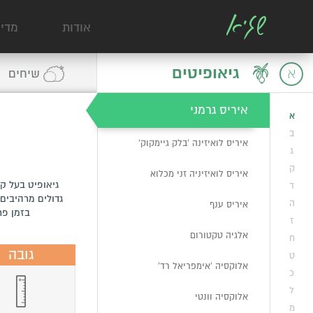
אגפנטוס 'מידיום וויט'
אודות
מדי
אגפנתוס בוטניקה (איליין)
גיאופיטים
א
שיחים
איריס אלג'ירי (כרתי)
איריס גרמני
א
ב
איריס לואיזינה 'בלק גיימקוק'
ג
ק
איריס לואיזיניה זני מכלוא
גיאופיט בעל ק
ד
גדולים מרהיבים 
ה
איריס ענף
בזמן פר
ז
אלגיה טקטורום
ח
גובה
ט
אלוקסיה 'אימפריאל רד'
כ
ל
אלוקסיה וונטי
מ