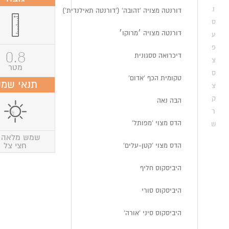
נ
דורנטה מצויה 'זהובה' ('דורנטה תאילנדית')
ס
דורנטה מצויה ׳מרוקו׳
ע
פ
0.8
דיכרואה ססגונית
צ
מטר
ס
טקומית הכף 'אדום'
תנאי שמ
צ
ק
הבה נאה
ר
הדס מצוי 'מפותל'
ש
שמש מלאה 
חצי צל
הדס מצוי 'קטן-עלים'
היביסקוס חליף
היביסקוס סורי
היביסקוס סיני 'אורה'