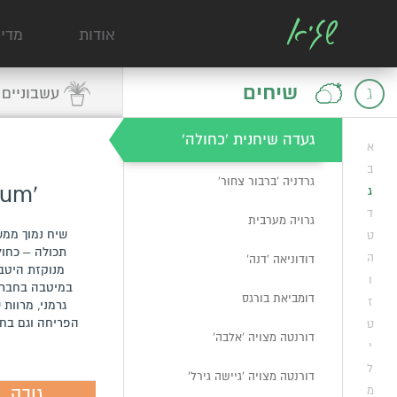
גויבה תותית
אודות
מדי
גלימנית אדומה
שיחים
ג
עשבוניים
גלפימיה מכחילה
געדה שיחנית 'כחולה'
א
ב
גרדניה 'ברבור צחור'
'Teucrium fruticans 'Azureum
ג
ד
גרויה מערבית
שיח נמוך ממש
ט
תכולה – כחול
ה
דודוניאה 'דנה'
מנוקזת היטב
ו
במיטבה בחברת ט
דומביאת בורגס
ז
גרמני, מרוות 
הפריחה וגם בחו
ט
דורנטה מצויה 'אלבה'
י
ל
דורנטה מצויה 'גיישה גירל'
גובה
מ