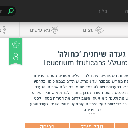
ה
בלוג
עצים
גיאופיטים
מ
8
געדה שיחנית 'כחולה'
פחת השפתניים, עמיד לקור, עלים אפורים קטנים ופריחה
ה מחודש נובמבר ועד אפריל. שותלים כצמח כיסוי בקרקע
 או בתערובת שתילה באדניות או במיכלים אחרים. הגעדה
גטס לימוני הפורח גם כן בחורף, לצד מיני אזוביון, אירוס
שונות ולענה לואיזינית. חשוב לגזום את הגעדה בסתיו לפני
רף כדי לשמור על מימדים קומפקטים של השיח ולעודד שפע
של פריחה.
גודל מיכל
פריחה