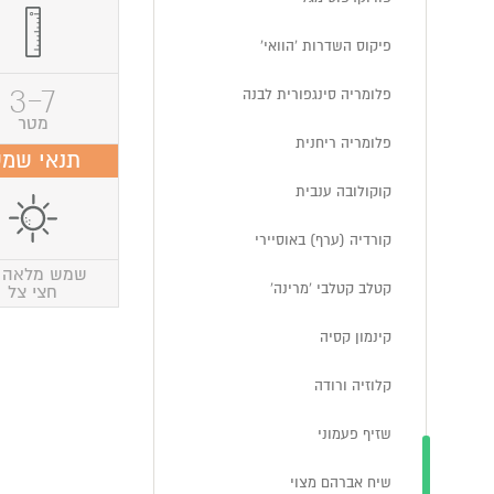
פיקוס השדרות 'הוואי'
3-7
פלומריה סינגפורית לבנה
מטר
פלומריה ריחנית
תנאי שמ
קוקולובה ענבית
קורדיה (ערף) באוסיירי
שמש מלאה 
קטלב קטלבי 'מרינה'
חצי צל
קינמון קסיה
קלוזיה ורודה
שזיף פעמוני
שיח אברהם מצוי