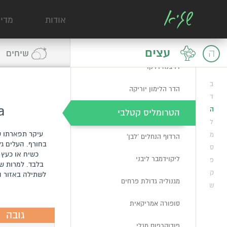
ברוש 'טוטם'
אודות
מדי
ברוש צריפי איטלקי ׳גלאוקה׳
דק פרי ערמוני 'הגר'
עצים
ה
שיחים
דרצנה דרקו
ב
הדר הלימון יוריקה
ד
a
ה
הטרומליס קטלבי
ל
עיקר תפארתו ש
מ
הרדוף הנחלים 'לבן'
בחורף. העלים גל
ס
כשיח או כעץ 
ליקוידמבר ליבני
פ
בלבד. למרות ש
ק
לשתילה באזור ה
מגנוליה גדולת פרחים
ש
סופורה אמריקאית
גובה
פודוקרפוס מגלי