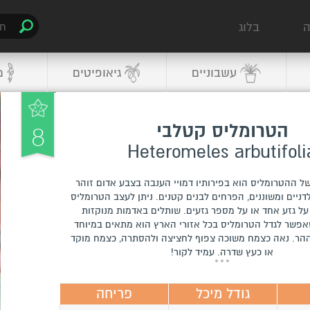
ה
בלוג
עשבוניים
גיאופיטים
מ
8
הטרומליס קטלבי
Heteromeles arbutifoli
ל ההטרומליס הוא בפירותיו דמויי הענבה בצבע אדום זוהר
דניים ומשוננים, הפרחים לבנים קטנים. ניתן לעצב הטרומליס
על גזע אחד או על מספר גזעים. שותלים באדמות מנוקזות
אפשר לגדל הטרומליס בכל אזורי הארץ הוא מתאים במיוחד
הר. נאה כצמח משוכה צפוף לחציצה ולהסתרה, כצמח מוקד
או כעץ שדרה. עמיד לקור!
גודל מיכל
פריחה