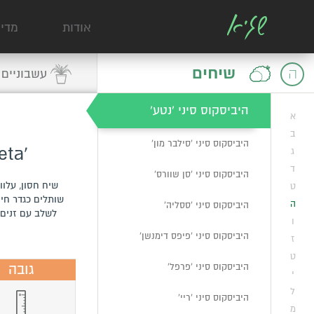
היביסקוס סיני 'לגוס'
אודות
מדי
היביסקוס סיני 'ליאור'
שיחים
ה
עשבוניים
היביסקוס סיני 'מיאמי'
היביסקוס סיני 'נטע'
א
ב
היביסקוס סיני 'סילבר מון'
'Hibiscus rosa-sinensis 'Neta
ג
ד
היביסקוס סיני 'סן שוורס'
שיח חסון, עלוו
ט
שותלים כגדר חי
ה
היביסקוס סיני 'ססליה'
לשלב עם זנים נ
ו
היביסקוס סיני 'פיפס דימנשן'
ז
ט
גובה
היביסקוס סיני 'פרפל'
י
ל
היביסקוס סיני 'ריי'
מ