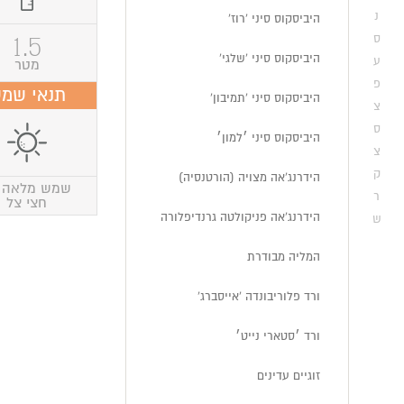
נ
היביסקוס סיני 'רוז'
1.5
ס
היביסקוס סיני 'שלגי'
ע
מטר
פ
תנאי שמ
היביסקוס סיני 'תמיבון'
צ
ס
היביסקוס סיני ׳למון׳
צ
ק
הידרנג'אה מצויה (הורטנסיה)
שמש מלאה 
ר
חצי צל
הידרנג'אה פניקולטה גרנדיפלורה
ש
המליה מבודרת
ורד פלוריבונדה 'אייסברג'
ורד ׳סטארי נייט׳
זוגיים עדינים