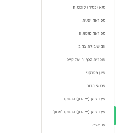
סנא (כסיה) סוככנית
ספיראה יפנית
ספיראה קנטונית
עב שיבולת צהוב
עופרית הכף 'רויאל קייפ'
עינן מסרקני
עכנאי הדור
עץ השמן (יצהרון) המנוקד
עץ השמן (יצהרון) המנוקד 'מגוון'
ער אציל