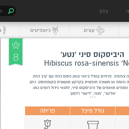
ה
בלוג
עצים
גיאופיטים
מ
8
היביסקוס סיני 'נטע'
ה צפופה. פרחים בגודל בינוני בגוון כתום כהה עם 'עין' כהה.
ה גזומה או משוכה חופשית בקרקע מועשרת בקומפוסט. ניתן
וספים תואמים של היביסקוס סיני, לתנאי גידול דומים כמו:
'אלינור', 'חנה', 'ליאור' ו'למון'.
גודל מיכל
פריחה