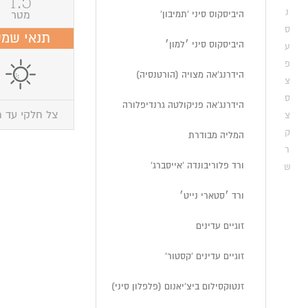
1.5
נ
מטר
היביסקוס סיני 'תמיבון'
ס
תנאי שמ
היביסקוס סיני ׳למון׳
ע
פ
הידרנג'אה מצויה (הורטנסיה)
צ
ס
הידרנג'אה פניקולטה גרנדיפלורה
צל חלקי עד 
צ
ק
המליה מבודרת
ר
ורד פלוריבונדה 'אייסברג'
ש
ורד ׳סטארי נייט׳
זוגיים עדינים
זוגיים עדינים 'קסטור'
זנטוקסילום ביצ'יאנום (פלפלון סיני)