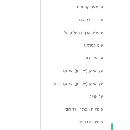
ספיראה קנטונית
עב שיבולת צהוב
עופרית הכף 'רויאל קייפ'
עינן מסרקני
עכנאי הדור
עץ השמן (יצהרון) המנוקד
עץ השמן (יצהרון) המנוקד 'מגוון'
ער אציל
פוטיניה x פרזרי 'רד רובין'
פז'ויה תרבותית